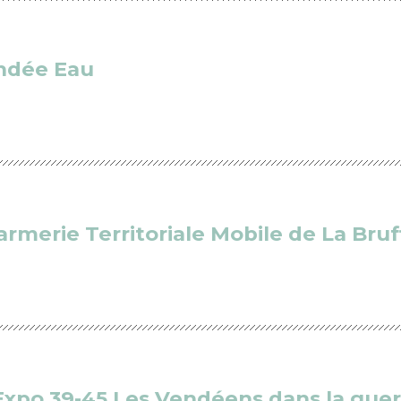
endée Eau
merie Territoriale Mobile de La Bruf
 Expo 39-45 Les Vendéens dans la gue