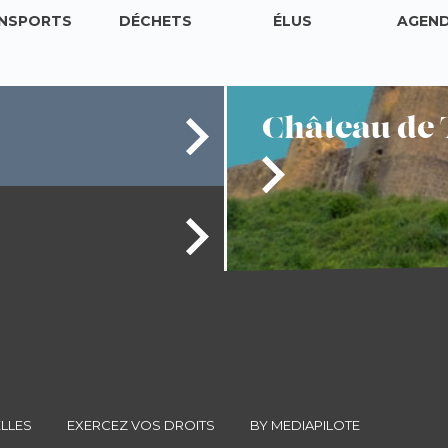
NSPORTS
DÉCHETS
ÉLUS
AGEN
Château
de 
LLES
EXERCEZ VOS DROITS
BY MEDIAPILOTE