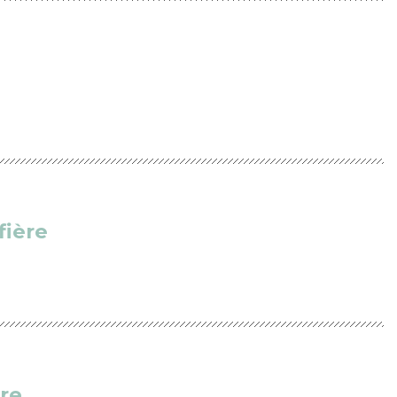
fière
rre