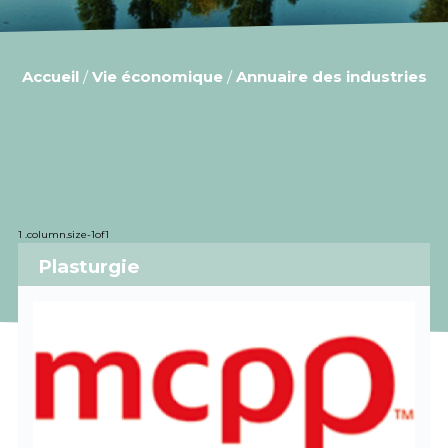
Accueil
/
Vie économique
/
Annuaire des industries
Annuaire des industries
Plasturgie