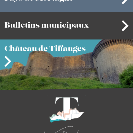
Bulletins
municipaux
Château
de Tiffauges