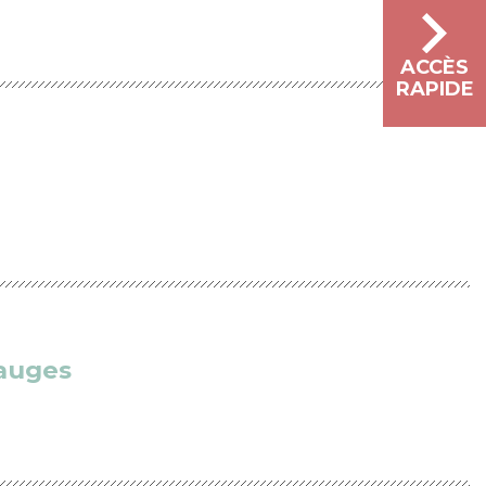
ACCÈS
RAPIDE
fauges