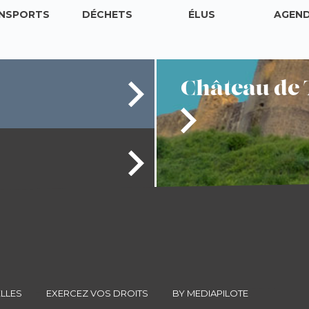
NSPORTS
DÉCHETS
ÉLUS
AGEN
Château
de 
LLES
EXERCEZ VOS DROITS
BY MEDIAPILOTE