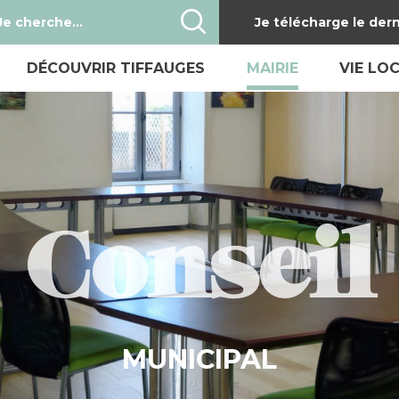
Je télécharge le dern
DÉCOUVRIR TIFFAUGES
MAIRIE
VIE LO
Présentation de Tiffauges
Conseil Municipal
Bulle
Parcours historique
Les commissions
Infor
Le château de Barbe-Bleue
Procès verbaux co
Gesti
Les Médiévales
Liste des délibéra
Vie s
Tourisme
Démarches admini
Emplo
Conseil
Hébergement, restauration
Urbanisme
Santé
Tiffauges en photos
Conseil Municipal 
Annua
Plans de la commune
Réservation de sal
MUNICIPAL