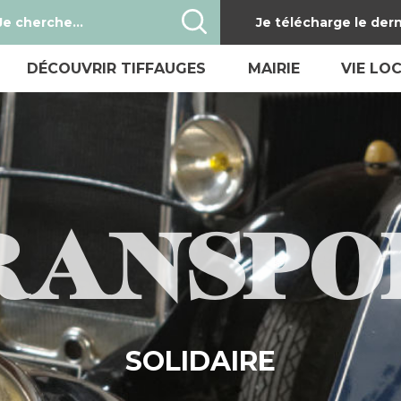
Je télécharge le dern
DÉCOUVRIR TIFFAUGES
MAIRIE
VIE LO
Présentation de Tiffauges
Conseil Municipal
Bulle
Parcours historique
Les commissions
Infor
Le château de Barbe-Bleue
Procès verbaux co
Gesti
Les Médiévales
Liste des délibéra
Vie s
Tourisme
Démarches admini
Emplo
RANSPO
Hébergement, restauration
Urbanisme
Santé
Tiffauges en photos
Conseil Municipal 
Annua
Plans de la commune
Réservation de sal
SOLIDAIRE