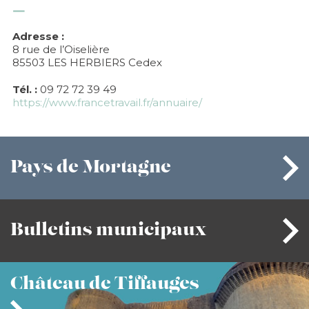
Adresse :
8 rue de l’Oiselière
85503 LES HERBIERS Cedex
Tél. :
09 72 72 39 49
https://www.francetravail.fr/annuaire/
Pays
de Mortagne
Bulletins
municipaux
Château
de Tiffauges