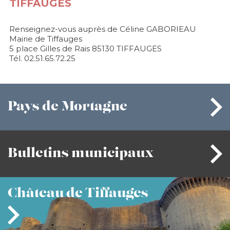
TIFFAUGES
Renseignez-vous auprès de Céline GABORIEAU
Mairie de Tiffauges
5 place Gilles de Rais 85130 TIFFAUGES
Tél. 02.51.65.72.25
Pays
de Mortagne
Bulletins
municipaux
Château
de Tiffauges