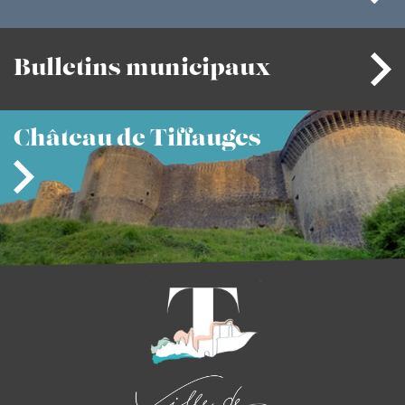
Bulletins
municipaux
Château
de Tiffauges