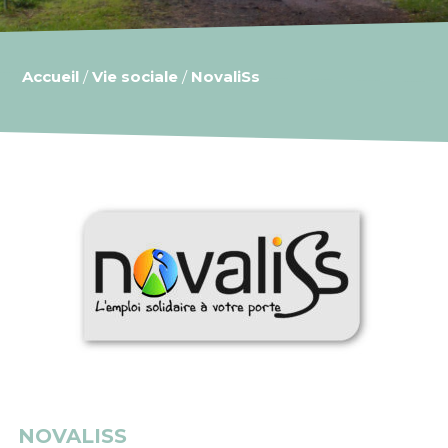
Accueil
/
Vie sociale
/
NovaliSs
NOVALISS