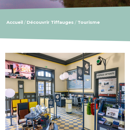
Accueil
/
Découvrir Tiffauges
/
Tourisme