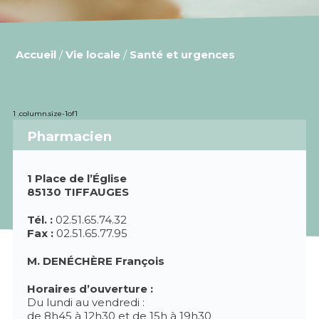
Accueil
/
Vie locale
/
Santé et urgences
Pharmacien
1 Place de l’Église
85130 TIFFAUGES
Tél. :
02.51.65.74.32
Fax :
02.51.65.77.95
M. DENÉCHÈRE François
Horaires d’ouverture :
Du lundi au vendredi :
de 8h45 à 12h30 et de 15h à 19h30