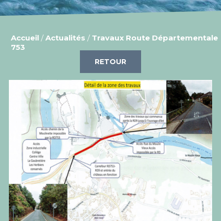
Accueil
/
Actualités
/
Travaux Route Départementale
753
RETOUR