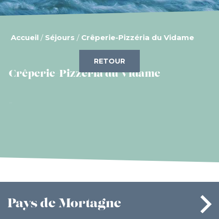
Accueil
/
Séjours
/
Crêperie-Pizzéria du Vidame
RETOUR
Crêperie-Pizzéria du Vidame
Pays
de Mortagne