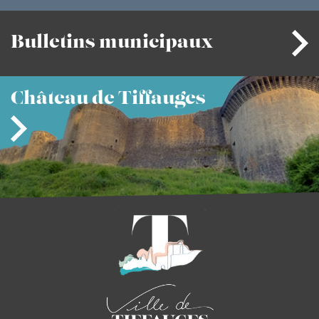
Bulletins
municipaux
Château
de Tiffauges