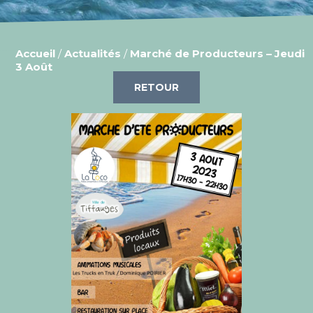
Accueil
/
Actualités
/
Marché de Producteurs – Jeudi
3 Août
RETOUR