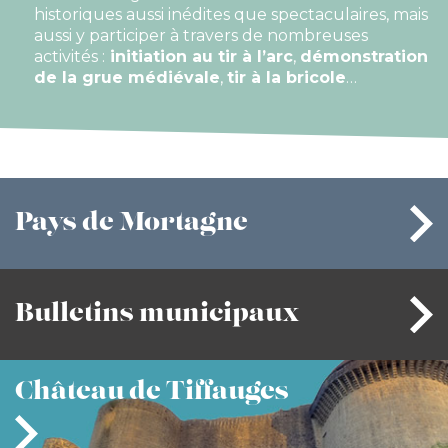
historiques aussi inédites que spectaculaires, mais
aussi y participer à travers de nombreuses
activités :
initiation au tir à l’arc
,
démonstration
de la grue médiévale
,
tir à la bricole
…
Pays
de Mortagne
Bulletins
municipaux
Château
de Tiffauges