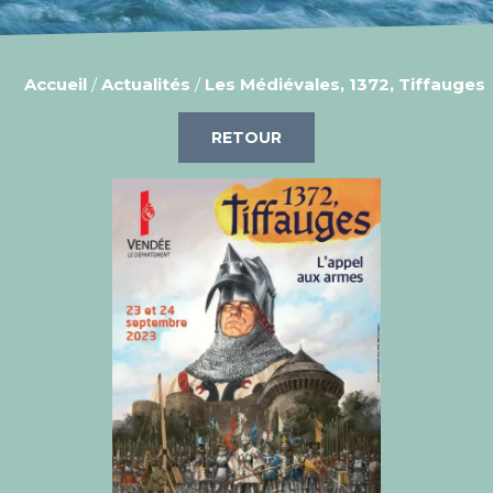
Accueil
/
Actualités
/
Les Médiévales, 1372, Tiffauges
RETOUR