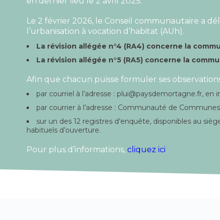
en dernier lieu le 2 avril 2025.
Le 2 février 2026, le Conseil communautaire a dél
l’urbanisation à vocation d’habitat (AUh).
La révision allégée n°4 (RA4) concerne la comm
La révision allégée n°5 (RA5) concerne la comm
Afin que chacun puisse formuler ses observation
par courriel à l’adresse : plui@paysdemortagne.fr, e
par courrier à l’adresse : Communauté de Communes
sur un des 12 registres d’enquête, disponibles au 
habituels d’ouverture.
Pour plus d’informations,
cliquez ici