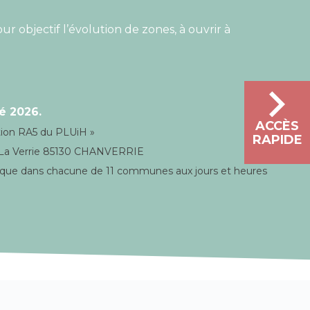
r objectif l’évolution de zones, à ouvrir à
é 2026.
ACCÈS
ation RA5 du PLUiH »
RAPIDE
, La Verrie 85130 CHANVERRIE
 que dans chacune de 11 communes aux jours et heures