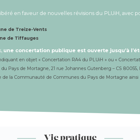
ibéré en faveur de nouvelles révisions du PLUiH, avec pou
une de Treize-Vents
une de Tiffauges
s,
une concertation publique est ouverte jusqu’à l’ét
n indiquant en objet « Concertation RA4 du PLUiH » ou « Concert
 du Pays de Mortagne, 21 rue Johannes Gutenberg – CS 80055
siège de la Communauté de Communes du Pays de Mortagne ainsi
Vie pratique