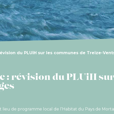
révision du PLUiH sur les communes de Treize-Vent
e : révision du PLUiH su
uges
ieu de programme local de l’Habitat du Pays de Mortagn