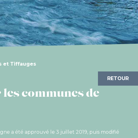
s et Tiffauges
RETOUR
r les communes de
e a été approuvé le 3 juillet 2019, puis modifié