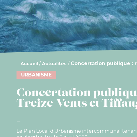
Accueil
/
Actualités
/
Concertation publique : 
URBANISME
Concertation publiqu
Treize-Vents et Tiffa
Le Plan Local d’Urbanisme intercommunal tenant l