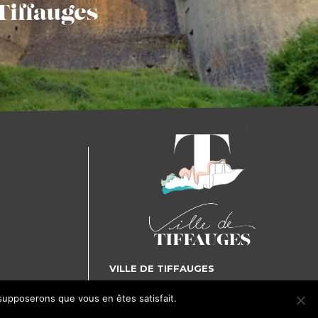
Tiffauges
VILLE DE TIFFAUGES
5, place Gilles de Rais - 85130 TIFFAUGES
 supposerons que vous en êtes satisfait.
J'accepte
Je refuse
Tél. : 02 51 65 72 25