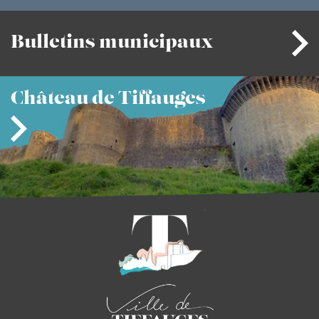
Bulletins
municipaux
Château
de Tiffauges