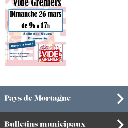
Pays
de Mortagne
Bulletins
municipaux