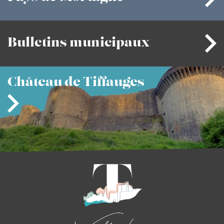
Bulletins
municipaux
Château
de Tiffauges