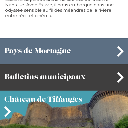
Nantaise. Avec
Exuvie
, il nous embarque dans une
odyssée sensible au fil des méandres de la rivière,
entre récit et cinéma.
Pays
de Mortagne
Bulletins
municipaux
Château
de Tiffauges