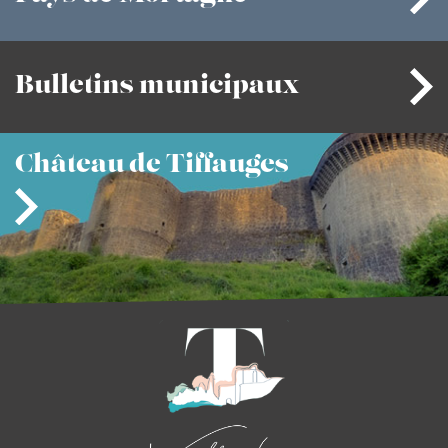
Bulletins
municipaux
Château
de Tiffauges