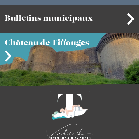
Bulletins
municipaux
Château
de Tiffauges