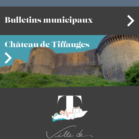
Bulletins
municipaux
Château
de Tiffauges