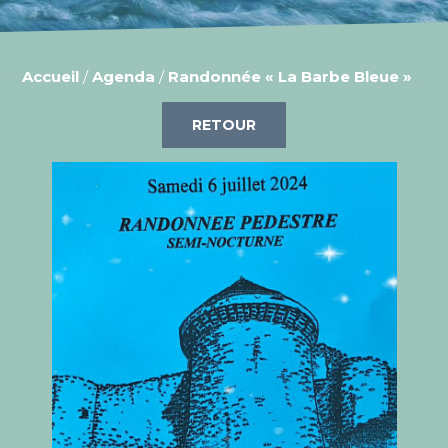
Accueil
/
Agenda
/
Randonnée « La Barbe Bleue »
RETOUR