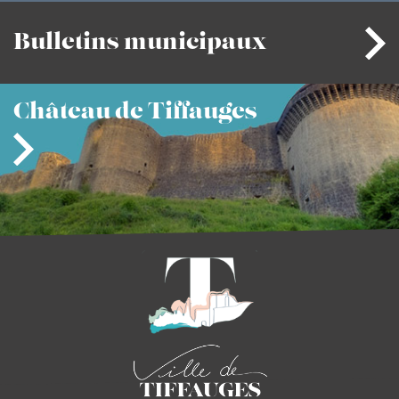
Bulletins
municipaux
Château
de Tiffauges