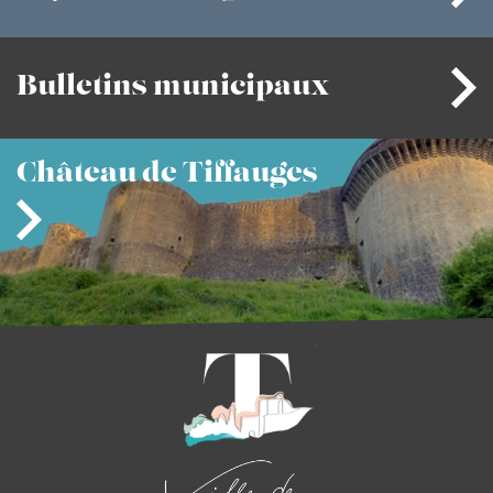
Bulletins
municipaux
Château
de Tiffauges