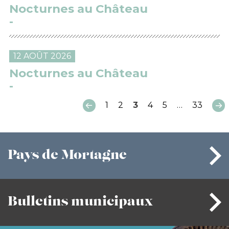
Nocturnes au Château
12 AOÛT 2026
Nocturnes au Château
1
2
3
4
5
…
33
Pays
de Mortagne
Bulletins
municipaux