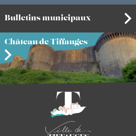
Bulletins
municipaux
Château
de Tiffauges