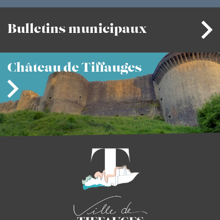
Bulletins
municipaux
Château
de Tiffauges