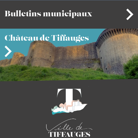
Bulletins
municipaux
Château
de Tiffauges