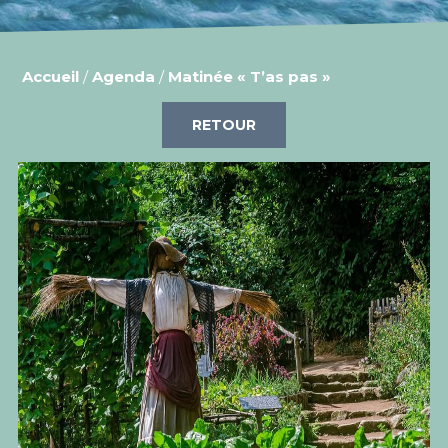
Accueil
/
Agenda
/
Matinée « T’as pas »
RETOUR