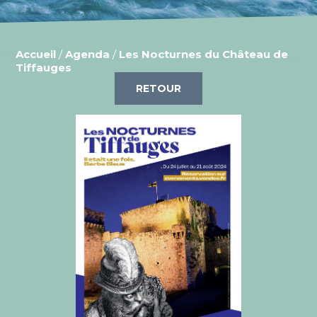
Accueil
/
Agenda
/
Les Nocturnes du Château de
Tiffauges
RETOUR