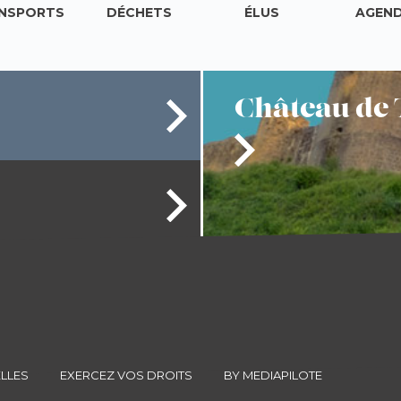
NSPORTS
DÉCHETS
ÉLUS
AGEN
Château
de 
LLES
EXERCEZ VOS DROITS
BY MEDIAPILOTE