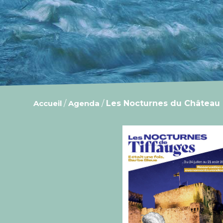
Accueil
/
Agenda
/
Les Nocturnes du Château 