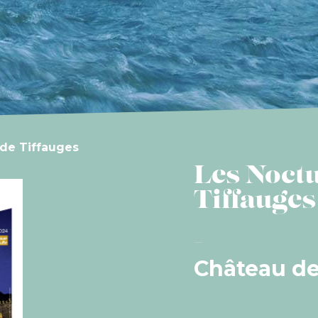
de Tiffauges
Les Noct
Tiffauges
Château de