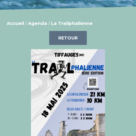
Accueil
/
Agenda
/
La Trailphalienne
RETOUR