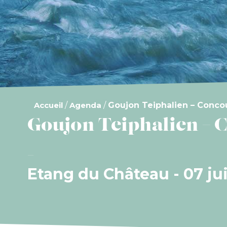
Accueil
/
Agenda
/
Goujon Teiphalien – Conco
Goujon Teiphalien – 
Etang du Château - 07 ju