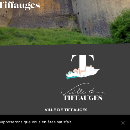
Tiffauges
VILLE DE TIFFAUGES
5, place Gilles de Rais - 85130 TIFFAUGES
 supposerons que vous en êtes satisfait.
J'accepte
Je refuse
Tél. : 02 51 65 72 25