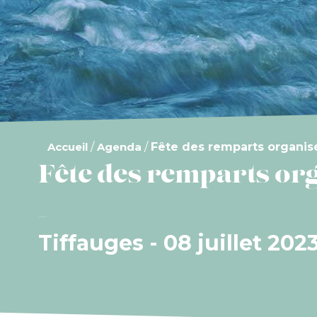
Accueil
/
Agenda
/
Fête des remparts organisé
Fête des remparts org
Tiffauges - 08 juillet 202