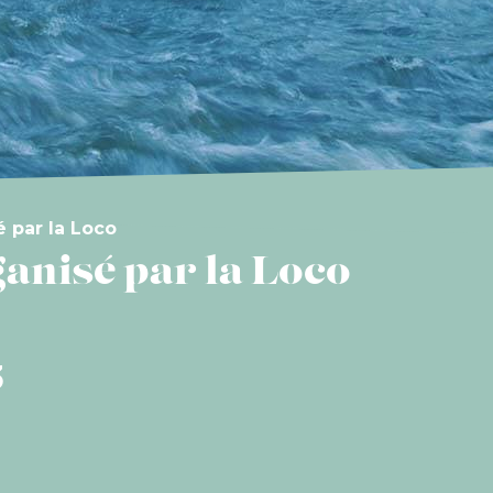
 par la Loco
anisé par la Loco
3