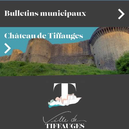
Bulletins
municipaux
Château
de Tiffauges