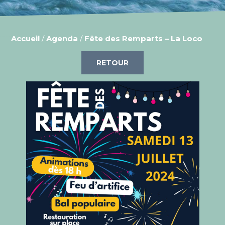
Accueil
/
Agenda
/
Fête des Remparts – La Loco
RETOUR