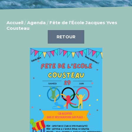
Accueil
/
Agenda
/
Fête de l’École Jacques Yves
Cousteau
RETOUR