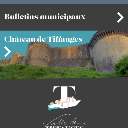
Bulletins
municipaux
Château
de Tiffauges