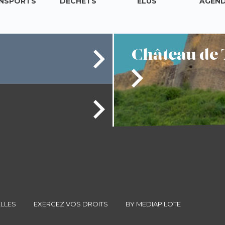
NSPORTS
DÉCHETS
ÉLUS
AGEN
Château
de 
LLES
EXERCEZ VOS DROITS
BY MEDIAPILOTE