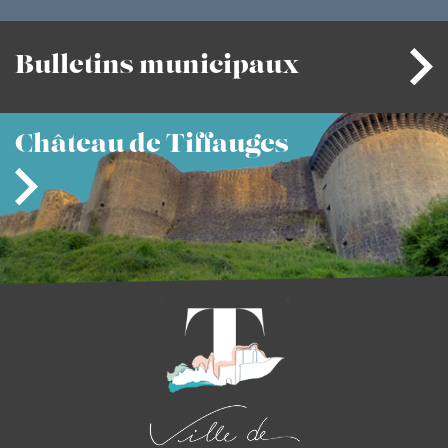
Bulletins
municipaux
Château
de Tiffauges