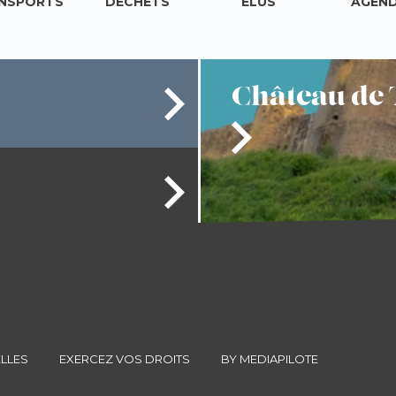
NSPORTS
DÉCHETS
ÉLUS
AGEN
Château
de 
LLES
EXERCEZ VOS DROITS
BY MEDIAPILOTE