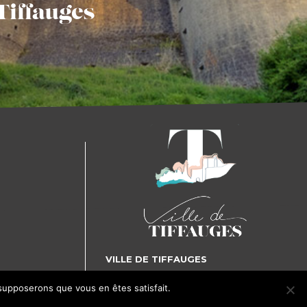
Tiffauges
VILLE DE TIFFAUGES
5, place Gilles de Rais - 85130 TIFFAUGES
 supposerons que vous en êtes satisfait.
J'accepte
Je refuse
Tél. : 02 51 65 72 25