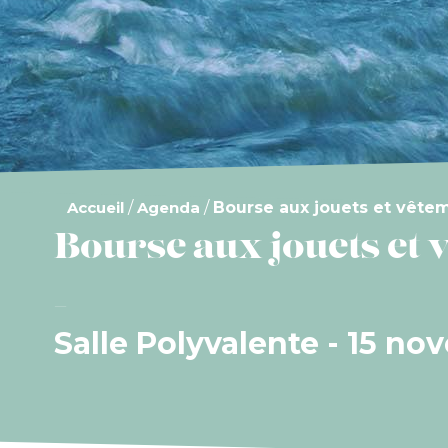
Accueil
/
Agenda
/
Bourse aux jouets et vête
Bourse aux jouets et
Salle Polyvalente - 15 n