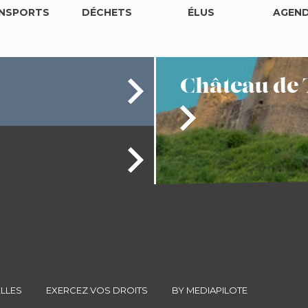
NSPORTS
DÉCHETS
ÉLUS
AGEN
Château
de 
LLES
EXERCEZ VOS DROITS
BY MEDIAPILOTE