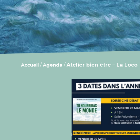
Accueil
/
Agenda
/
Atelier bien être – La Loco