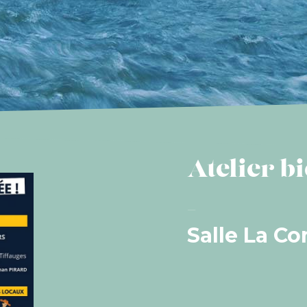
Atelier b
Salle La C