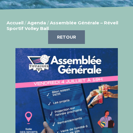
Accueil
/
Agenda
/
Assemblée Générale – Réveil
Sportif Volley Ball
RETOUR