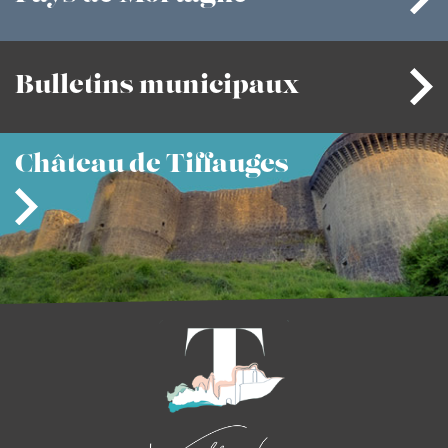
Bulletins
municipaux
Château
de Tiffauges