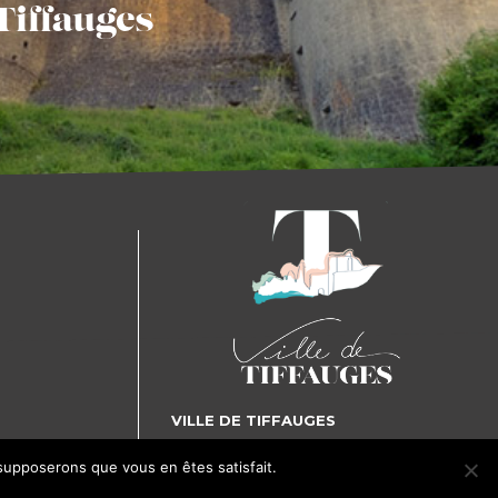
Tiffauges
VILLE DE TIFFAUGES
5, place Gilles de Rais - 85130 TIFFAUGES
 supposerons que vous en êtes satisfait.
J'accepte
Je refuse
Tél. : 02 51 65 72 25