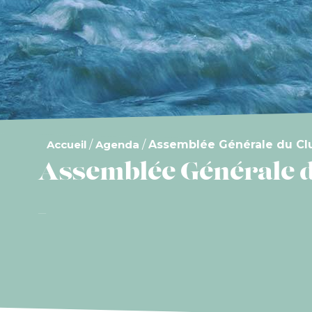
Accueil
/
Agenda
/
Assemblée Générale du Clu
Assemblée Générale d