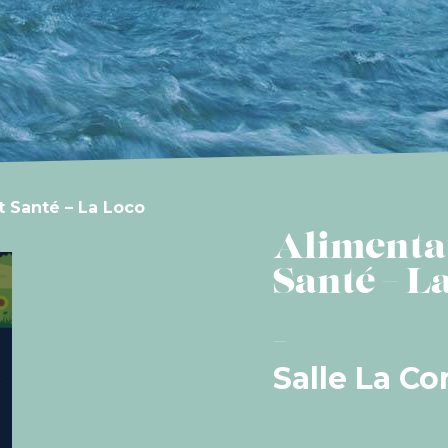
t Santé – La Loco
Alimenta
Santé – L
Salle La Co