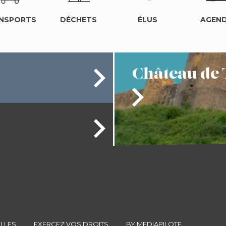
NSPORTS
DÉCHETS
ÉLUS
AGEN
Château
de 
LLES
EXERCEZ VOS DROITS
BY MEDIAPILOTE